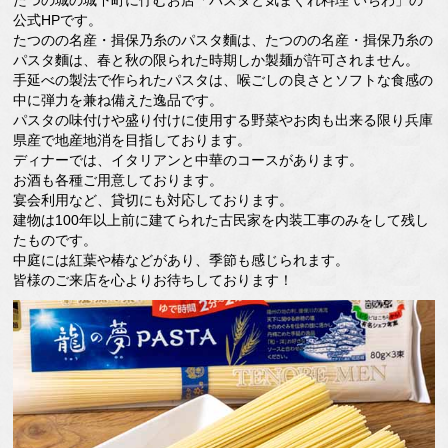
たつの城の城下町に佇むお店「パスタと気まぐれ料理 いちわ」の
公式HPです。
たつのの名産・揖保乃糸のパスタ麵は、たつのの名産・揖保乃糸の
パスタ麵は、春と秋の限られた時期しか製麺が許可されません。
手延べの製法で作られたパスタは、喉ごしの良さとソフトな食感の
中に弾力を兼ね備えた逸品です。
パスタの味付けや盛り付けに使用する野菜やお肉も出来る限り兵庫
県産で地産地消を目指しております。
ディナーでは、イタリアンと中華のコースがあります。
お酒も各種ご用意しております。
宴会利用など、貸切にも対応しております。
建物は100年以上前に建てられた古民家を内装工事のみをして残し
たものです。
中庭には紅葉や椿などがあり、季節も感じられます。
皆様のご来店を心よりお待ちしております！