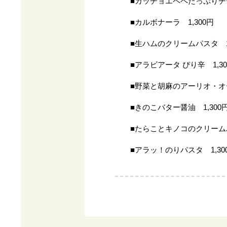
■カッチョエペペたっぷりチー
■カルボナーラ 1,300円
■生ハムのクリームパスタ 1,
■アラビアータ ぴり辛 1,30
■野菜と胡麻のアーリオ・オー
■きのこバター醤油 1,300
■たらことキノコのクリームパ
■アラッ！のりパスタ 1,30