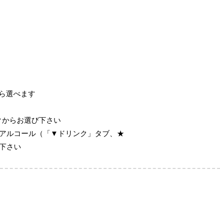
ら選べます
クからお選び下さい
、アルコール（「▼ドリンク」タブ、★
び下さい