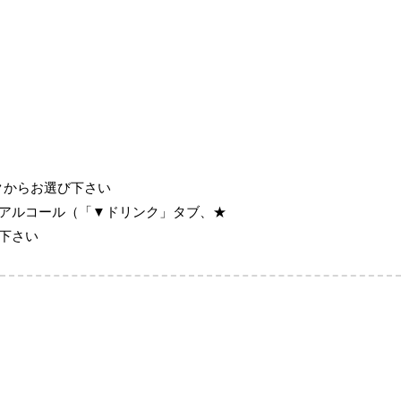
クからお選び下さい
、アルコール（「▼ドリンク」タブ、★
び下さい