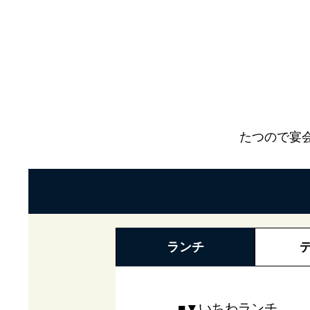
たつので宴
ランチ
■▼いちわランチ